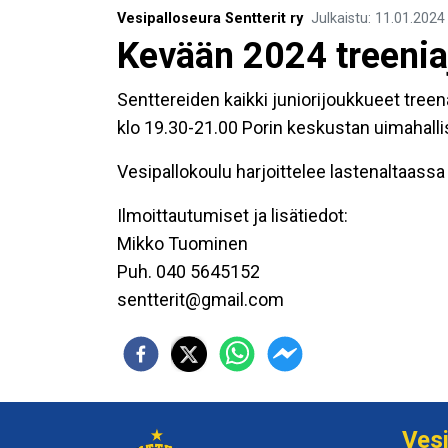
Vesipalloseura Sentterit ry
Julkaistu
:
11.01.2024
Kevään 2024 treenia
Senttereiden kaikki juniorijoukkueet treen
klo 19.30-21.00 Porin keskustan uimahalli
Vesipallokoulu harjoittelee lastenaltaassa
Ilmoittautumiset ja lisätiedot:
Mikko Tuominen
Puh. 040 5645152
sentterit@gmail.com
Vesi