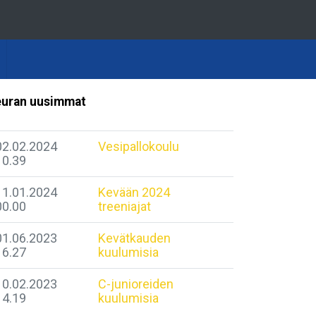
uran uusimmat
02.02.2024
Vesipallokoulu
10.39
11.01.2024
Kevään 2024
00.00
treeniajat
01.06.2023
Kevätkauden
16.27
kuulumisia
10.02.2023
C-junioreiden
14.19
kuulumisia