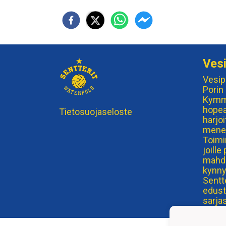
Vesi
Vesip
Porin
Kymme
hopea
Tietosuojaseloste
harjoi
mene
Toimi
joill
mahdo
kynny
Sentt
edust
sarja