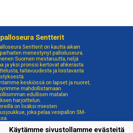
palloseura Sentterit
alloseura Sentterit on kautta aikain
 parhaiten menestynyt palloiluseura.
nen Suomen mestaruutta, neljä
a ja yksi pronssi kertovat ahkerasta
ttelusta, taitavuudesta ja loistavasta
styksestä.
ntamme keskiössä on lapset ja nuoret,
e pyrimme mahdollistamaan
llisimman edullisen matalan
ksen harjoittelun.
ereillä on lisäksi miesten
usjoukkue, joka pelaa vesipallon SM-
ssa.
Käytämme sivustollamme evästeitä